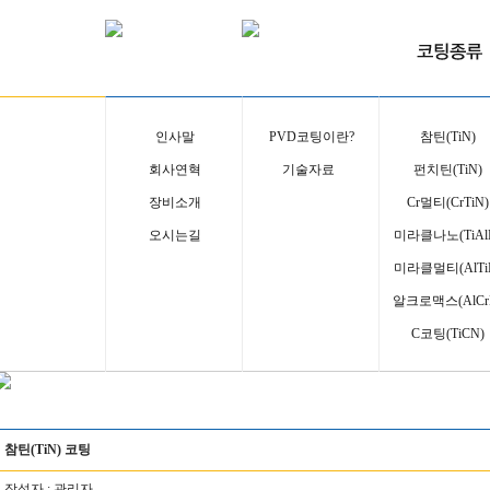
인사말
PVD코팅이란?
참틴(TiN)
회사연혁
기술자료
펀치틴(TiN)
장비소개
Cr멀티(CrTiN)
오시는길
미라클나노(TiAl
미라클멀티(AlTi
알크로맥스(AlCr
C코팅(TiCN)
참틴(TiN) 코팅
작성자 :
관리자